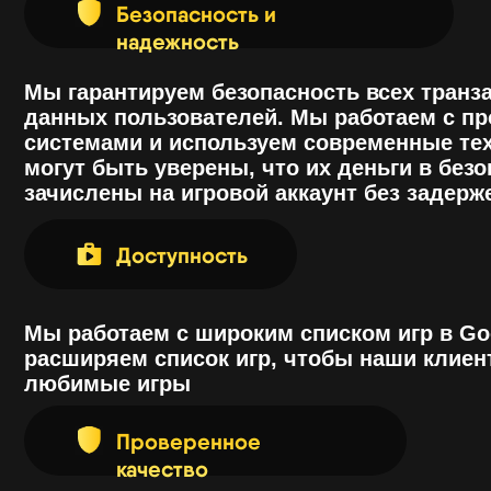
Мы работаем с широким списком игр в Google P
расширяем список игр, чтобы наши клиенты м
любимые игры
Проверенное
качество
Мы работаем на рынке уже более полутора лет 
доверие тысяч игроков. Наши клиенты оставл
нашем сервисе, что свидетельствует о его выс
клиенты выбирают Go Play Donate, потому что
мобильные игры проще, безопаснее и доступн
Все права защищен
Go Play Donate
Политика
Конфиденциальнос