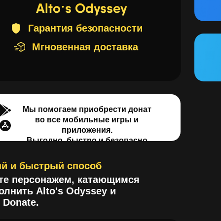
Поп
тел
Мы помогаем приобрести донат
во все мобильные игры и
приложения.
Выгодно, быстро и безопасно
 быстрый способ
персонажем, катающимся
 Alto's Odyssey и
te.
sey на Go Play Donate?
ый