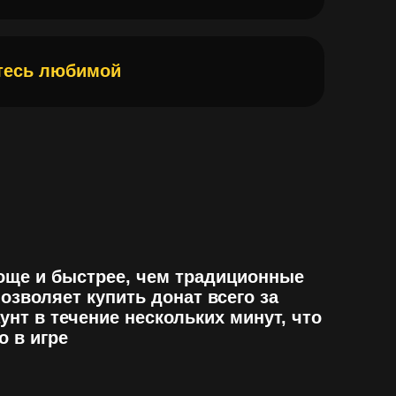
 быстрее, чем традиционные
яет купить донат всего за
 течение нескольких минут, что
гре
й и конфиденциальность
ренными платежными
гии защиты. Наши клиенты
сти, а донаты будут