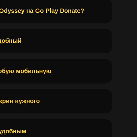
 мобильную
нужного
ным
любимой