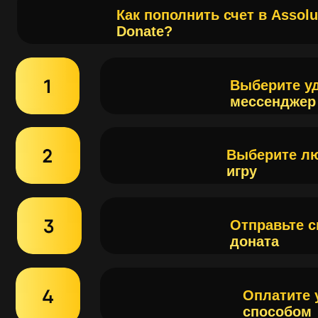
Выберите любую
игру
Отправьте скрин 
доната
Оплатите удоб
способом
Наслаждайтесь 
игрой
Почему клиенты выбирают
нас?