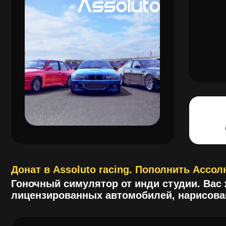
Донат в Assoluto racing. Пополнить Ассолюто р
Гоночный симулятор от инди студии. Вас ждут
лицензированных автомобилей, нарисованных 
Как пополнить счет в Assoluto rac
Donate?
Выберите удобн
мессенджер