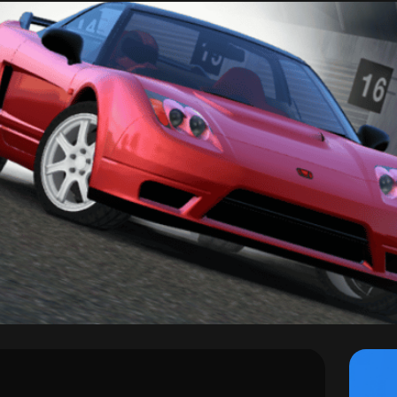
Поп
Assoluto
вко
racing
Гарантия безопасности
Мгновенная доставка