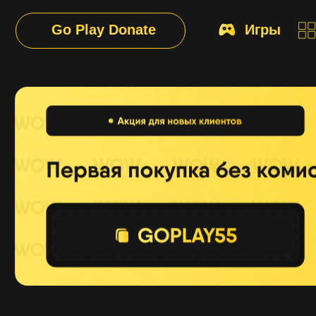
Go Play Donate
Игры
При