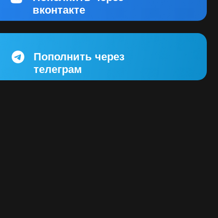
олнить через
еграм