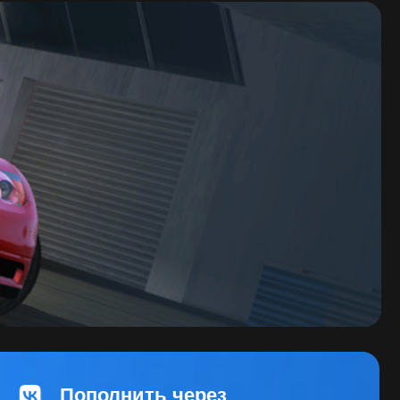
олнить через
нтакте