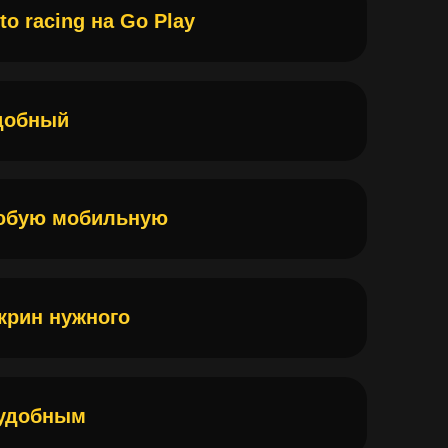
 мобильную
нужного
ным
любимой