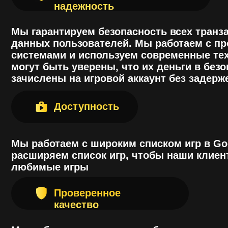
Мы работаем с широким списком игр в Google P
расширяем список игр, чтобы наши клиенты м
любимые игры
Проверенное
качество
Мы работаем на рынке уже более полутора лет 
доверие тысяч игроков. Наши клиенты оставл
нашем сервисе, что свидетельствует о его выс
клиенты выбирают Go Play Donate, потому что
мобильные игры проще, безопаснее и доступн
Все права защище
Go Play Donate
Политика
Конфиденциальнос