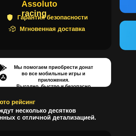
Поп
тел
Мы помогаем приобрести донат
во все мобильные игры и
приложения.
Выгодно, быстро и безопасно
ейсинг
 несколько десятков
с отличной детализацией.
ing на Go Play
ый