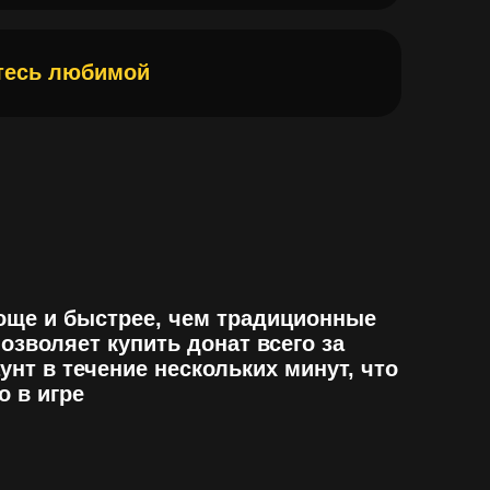
 быстрее, чем традиционные
яет купить донат всего за
 течение нескольких минут, что
гре
й и конфиденциальность
ренными платежными
гии защиты. Наши клиенты
сти, а донаты будут