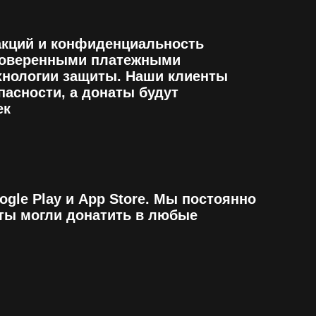
lay и App Store. Мы постоянно
огли донатить в любые
и за это время завоевали
яют положительные отзывы о
оком качестве. Говоря проще,
 мы делаем донаты в
ее
ны.
Публичная оферта
По вопросам
сотрудничества:
@spbkrs
ти