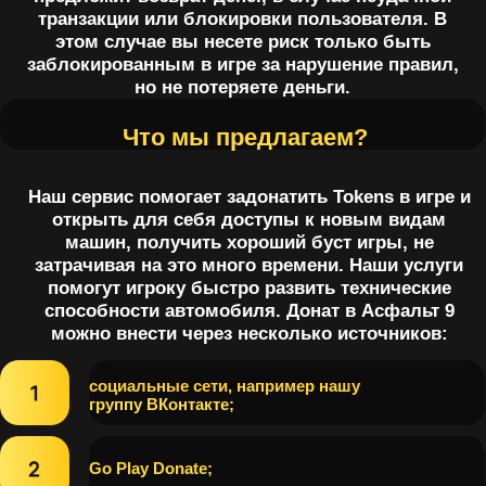
социальные сети, например нашу
группу ВКонтакте;
Go Play Donate;
через удобный для вас
мессенджер;
по реквизитам.
Почему клиенты выбирают
нас?
Нашим сервисом легко пользоваться, он
помогает быстро получить желаемое, даже когда
другие методы не работают. У нас есть
собственный бот в ВК и Telegram. Он устроен
предельно просто. Вам не нужно дожидаться
оператора, сделать донат можно в несколько
кликов. Он поступит на ваш игровой аккаунт, и вы
сразу сможете его использовать. Деньги приходят
на внутренний счет практически сразу. Мы даем
гарантию безопасности: если что-то пойдет не