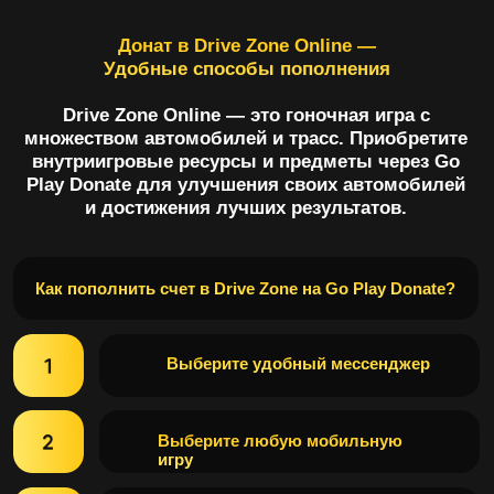
Как пополнить счет в Drive Zone на Go Play Donate?
Выберите удобный мессенджер
Выберите любую мобильную
игру
Отправьте скрин нужного
доната
Оплатите удобным
способом
Наслаждайтесь любимой
игрой
Почему клиенты выбирают
нас?
Простота и скорость
Мы делаем донаты в мобильные игры проще и