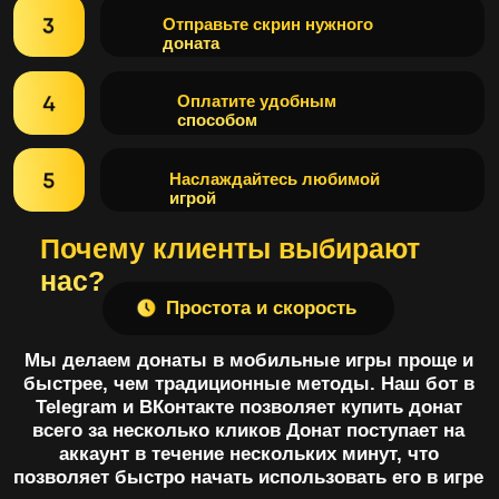
быстрее, чем традиционные методы. Наш бот в
Telegram и ВКонтакте позволяет купить донат
всего за несколько кликов Донат поступает на
аккаунт в течение нескольких минут, что
позволяет быстро начать использовать его в игре
Безопасность и
надежность
Мы гарантируем безопасность всех транзакций и
конфиденциальность данных пользователей. Мы
работаем с проверенными платежными
системами и используем современные
технологии защиты. Наши клиенты могут быть
уверены, что их деньги в безопасности, а донаты
будут зачислены на игровой аккаунт без
задержек
Доступность
Мы работаем с широким списком игр в Google
Play и App Store. Мы постоянно расширяем
список игр, чтобы наши клиенты могли донатить
в любые любимые игры
Проверенное качество