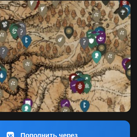
олнить через
нтакте