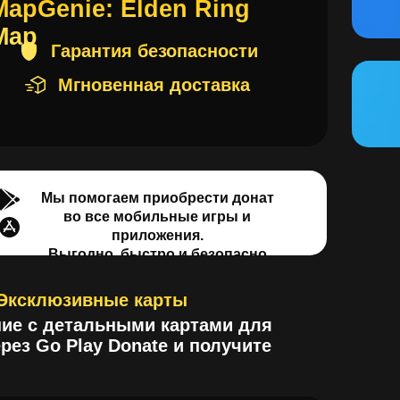
Поп
тел
Мы помогаем приобрести донат
во все мобильные игры и
приложения.
Выгодно, быстро и безопасно
клюзивные карты
 детальными картами для
o Play Donate и получите
lden Ring Map на Go Play