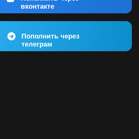
олнить через
еграм