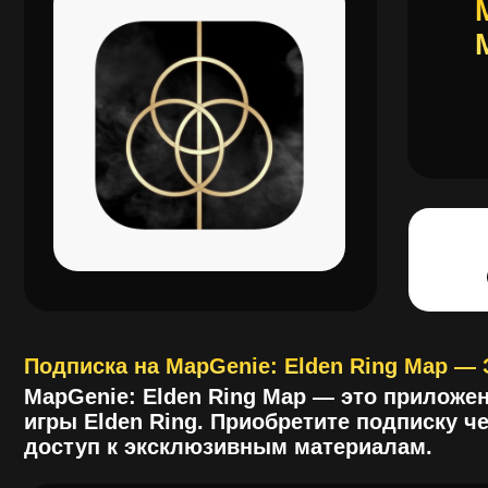
Подписка на MapGenie: Elden Ring Map — Экс
MapGenie: Elden Ring Map — это приложение с
игры Elden Ring. Приобретите подписку через G
доступ к эксклюзивным материалам.
Как пополнить счет в MapGenie: E
Donate?
Выберите удобный
мессенджер