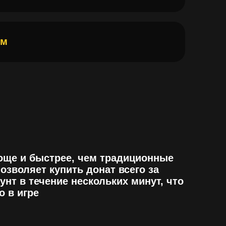
 быстрее, чем традиционные
яет купить донат всего за
 течение нескольких минут, что
гре
й и конфиденциальность
ренными платежными
гии защиты. Наши клиенты
сти, а донаты будут