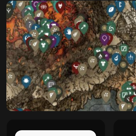
MapG
Map