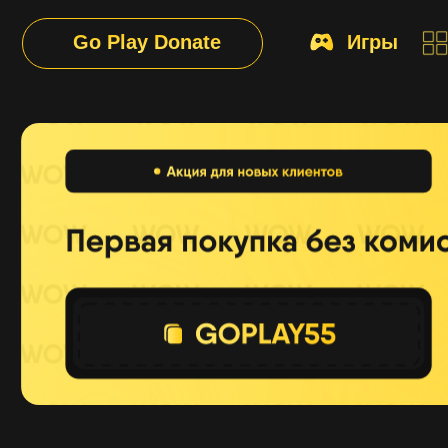
Go Play Donate
Игры
При