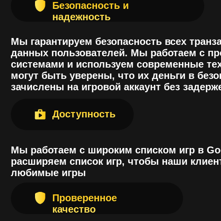
Мы работаем с широким списком игр в Google P
расширяем список игр, чтобы наши клиенты м
любимые игры
Проверенное
качество
Мы работаем на рынке уже более полутора лет 
доверие тысяч игроков. Наши клиенты оставл
нашем сервисе, что свидетельствует о его выс
клиенты выбирают Go Play Donate, потому что
мобильные игры проще, безопаснее и доступн
Все права защище
Go Play Donate
Политика
Конфиденциальнос