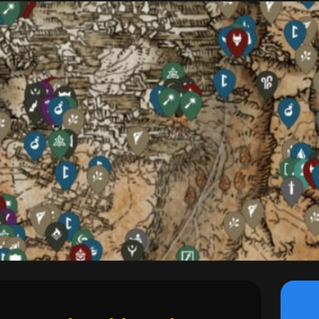
Поп
enie: Elden Ring
вко
Гарантия безопасности
Мгновенная доставка