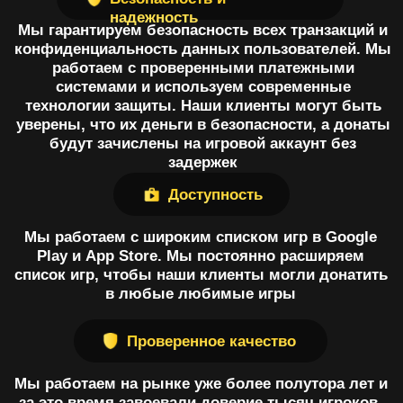
за это время завоевали доверие тысяч игроков.
Наши клиенты оставляют положительные
отзывы о нашем сервисе, что свидетельствует о
его высоком качестве. Говоря проще, клиенты
выбирают Go Play Donate, потому что мы делаем
донаты в мобильные игры проще, безопаснее и
доступнее
Купить донат в любой игре или приложении
Все права защищены.
Публичная оферта
По вопросам
сотрудничества:
@spbkrs
Политика Конфиденциальности
Go Play Donate