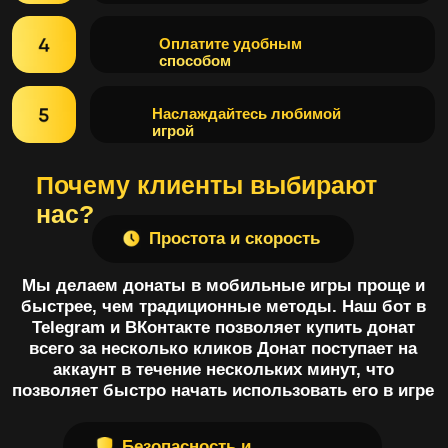
всего за несколько кликов Донат поступает на
аккаунт в течение нескольких минут, что
позволяет быстро начать использовать его в игре
Безопасность и
надежность
Мы гарантируем безопасность всех транзакций и
конфиденциальность данных пользователей. Мы
работаем с проверенными платежными
системами и используем современные
технологии защиты. Наши клиенты могут быть
уверены, что их деньги в безопасности, а донаты
будут зачислены на игровой аккаунт без
задержек
Доступность
Мы работаем с широким списком игр в Google
Play и App Store. Мы постоянно расширяем
список игр, чтобы наши клиенты могли донатить
в любые любимые игры
Проверенное качество
Мы работаем на рынке уже более полутора лет и