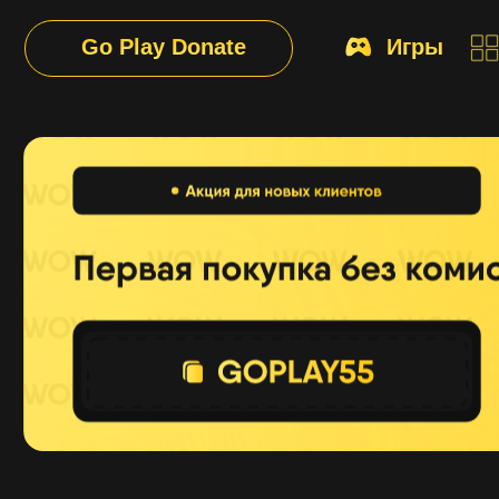
Go Play Donate
Игры
При