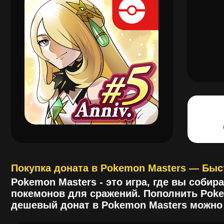
Покупка доната в Pokemon Masters — Быстро и
Pokemon Masters - это игра, где вы собираете 
покемонов для сражений. Пополнить Pokemon M
дешевый донат в Pokemon Masters можно в Go 
Как пополнить счет в Pokemon Ma
Donate?
Выберите удобн
мессенджер