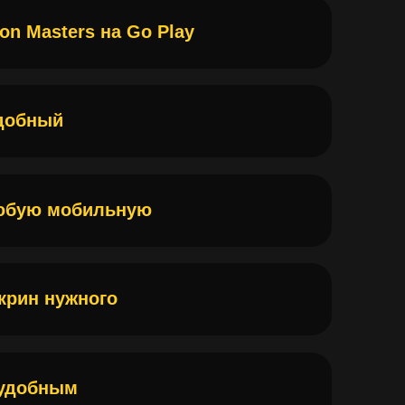
 мобильную
нужного
ным
любимой