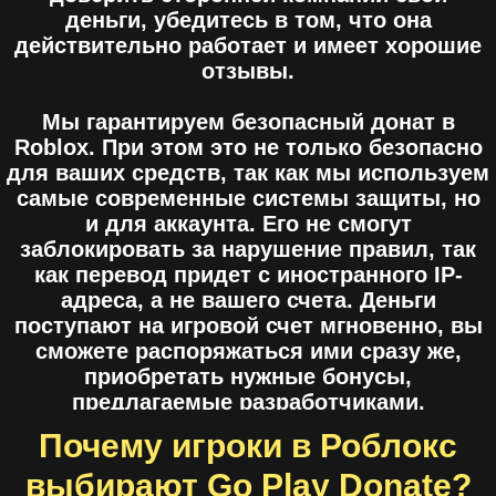
Почему игроки в Роблокс
выбирают Go Play Donate?