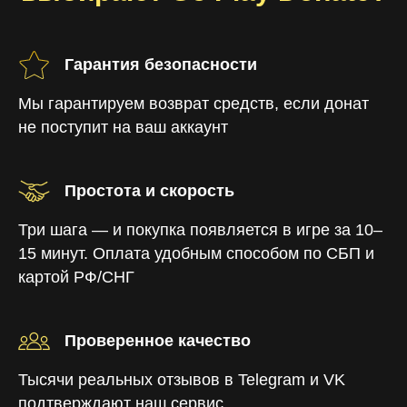
Гарантия безопасности
Мы гарантируем возврат средств, если донат
не поступит на ваш аккаунт
Простота и скорость
Три шага — и покупка появляется в игре за 10–
15 минут. Оплата удобным способом по СБП и
картой РФ/СНГ
Проверенное качество
Тысячи реальных отзывов в Telegram и VK
подтверждают наш сервис