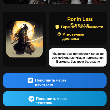
Гарантия безопасности
Мгновенная
доставка
Мы помогаем приобрести донат во
все мобильные игры и приложения.
Выгодно, быстро и безопасно
Пополнить через
вконтакте
Пополнить через
телеграм
Донат в Ронин последний самурай
— Быстро и выгодно
Ронин последний самурай
— это файтинг с
элементами RPG, где вы сражаетесь за
честь своего клана. Приобретите
внутриигровые ресурсы и предметы через
Go Play Donate для улучшения своих
навыков и экипировки.