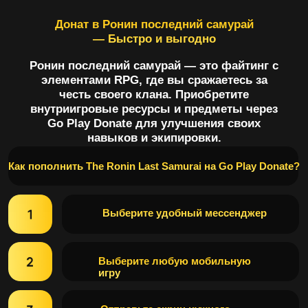
Как пополнить The Ronin Last Samurai на Go Play Donate?
Выберите удобный мессенджер
Выберите любую мобильную
игру
Отправьте скрин нужного
доната
Оплатите удобным
способом
Наслаждайтесь любимой
игрой
Почему клиенты выбирают
нас?
Простота и скорость
Мы делаем донаты в мобильные игры проще и