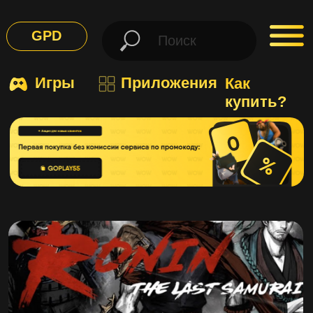
GPD
Игры
Приложения
Как
купить?
Ronin Last
Samurai