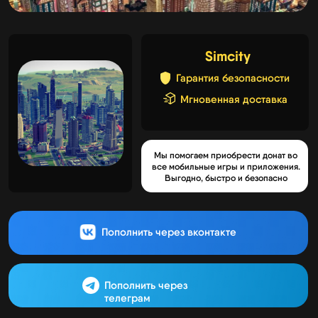
Гарантия безопасности
Мгновенная доставка
Мы помогаем приобрести донат во
все мобильные игры и приложения.
Выгодно, быстро и безопасно
Пополнить через вконтакте
Пополнить через
телеграм
Пополнение SimCity: Купить SimCash и
Игровые Ключи в 2025 году
Поможем быстро и безопасно пополнить ваш счет в
SimCity в 2025 году. У нас вы можете купить SimCash
для ускорения строительства и платиновые или
золотые ключи для эксклюзивных зданий. Простой заказ
через мессенджер и гарантия доставки.