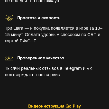
не поступит на ваш аккаунт
Простота и скорость
Три шага — и покупка появляется в игре за 10–
15 минут. Оплата удобным способом по СБП и
картой РФ/СНГ
Проверенное качество
Тысячи реальных отзывов в Telegram и VK
подтверждают наш сервис
Видеоинструкция Go Play