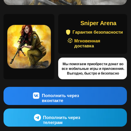
Гарантия безопасности
Мгновенная
доставка
Мы помогаем приобрести донат во
все мобильные игры и приложения.
Выгодно, быстро и безопасно
Пополнить через
вконтакте
Пополнить через
телеграм
Донат в Sniper Arena.
Пополнить Sniper Arena
Многопользовательский шутер от первого
лица. Станьте элитным снайпером и