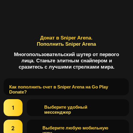
сразитесь с лучшими стрелками мира.
Как пополнить счет в Sniper Arena на Go Play
Donate?
Выберите удобный
мессенджер
Выберите любую мобильную
игру
Отправьте скрин нужного
доната
Оплатите удобным
способом
Наслаждайтесь любимой
игрой
Почему клиенты выбирают
нас?
Простота и скорость