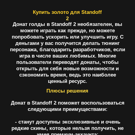
открыть для себя новые возможности и
сэкономить время, ведь это наиболее
ценный ресурс.
Плюсы решения
Донат в Standoff 2 поможет воспользоваться
следующими преимуществами:
- станут доступны эксклюзивные и очень
редкие скины, которые нельзя получить, не
имея премиум-аккаунта;
- станет возможным принимать участие в
сезонных событиях, получать за них редкие
награды;
- прогресс будет максимально ускорен, не
придется ждать, пока ваш персонаж
прокачается до нужного уровня;
- появятся боевые пропуски;
- вы сможете подчеркнуть свой статус,
выделиться среди других игроков, они
увидят коллекционный скин, смогут оценить
ваш стиль или принадлежность к
определенной касте;
- оплачивая донат, вы поддерживаете
создателей: игра предоставляется
бесплатно, поэтому донаты очень важны, с