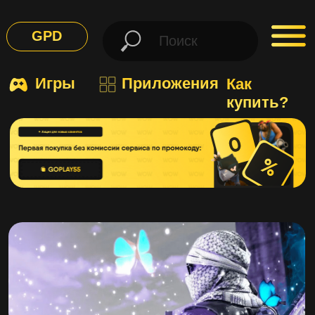
GPD
Игры
Приложения
Как
купить?
Standoff 2