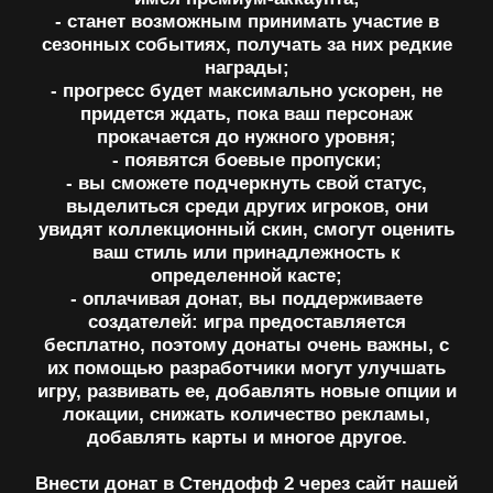
их помощью разработчики могут улучшать
игру, развивать ее, добавлять новые опции и
локации, снижать количество рекламы,
добавлять карты и многое другое.
Внести донат в Стендофф 2 через сайт нашей
компании проще всего. С нами вы не будете
рисковать своими средствами, сможете
получить мгновенное зачисление на игровой
счет и потратить его на свое усмотрение. Мы
используем современные способы защиты
информации, что позволяет обезопасить
ваши счета и сам аккаунт. Бот работает очень
просто: сначала его нужно запустить через
социальную сеть ВКонтакте или Телеграм,
после этого выбрать команду и
интересующую игру. Это несложно, процесс
выполняется в несколько кликов, не
требуется долгая регистрация или проверка.
Почему клиенты выбирают
нас?
Простота и скорость
Мы делаем донаты в мобильные игры проще и