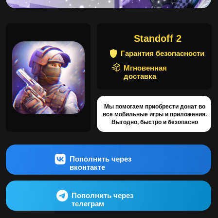
Гарантия безопасности
Мгновенная
доставка
Мы помогаем приобрести донат во
все мобильные игры и приложения.
Выгодно, быстро и безопасно
Пополнить через
вконтакте
Пополнить через
телеграм
Купить золото для Standoff
2
Донат голды в Standoff 2 необязателен, вы
можете играть как прежде, но можете
попробовать ускорить или улучшить игру. С
деньгами у вас получится делать тюнинг
персонажа, благодарить разработчиков, если
игра в числе ваших любимых. Многие
пользователи переводят донаты, чтобы