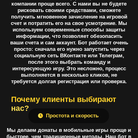
быстрее, чем традиционные методы. Наш бот в
Telegram и ВКонтакте позволяет купить донат
всего за несколько кликов Донат поступает на
аккаунт в течение нескольких минут, что
позволяет быстро начать использовать его в игре
Безопасность и
надежность
Мы гарантируем безопасность всех транзакций и
конфиденциальность данных пользователей. Мы
работаем с проверенными платежными
системами и используем современные
технологии защиты. Наши клиенты могут быть
уверены, что их деньги в безопасности, а донаты
будут зачислены на игровой аккаунт без
задержек
Доступность
Мы работаем с широким списком игр в Google
Play и App Store. Мы постоянно расширяем
список игр, чтобы наши клиенты могли донатить
в любые любимые игры
Проверенное качество