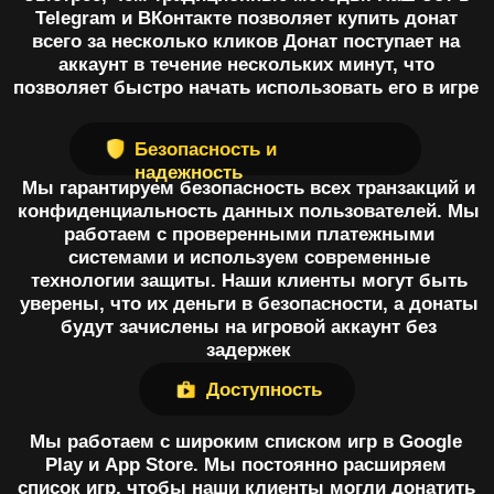
Мы работаем на рынке уже более полутора лет и
за это время завоевали доверие тысяч игроков.
Наши клиенты оставляют положительные
отзывы о нашем сервисе, что свидетельствует о
его высоком качестве. Говоря проще, клиенты
Купить донат в любой игре или приложении
выбирают Go Play Donate, потому что мы делаем
донаты в мобильные игры проще, безопаснее и
доступнее
Все права защищены.
Публичная оферта
По вопросам
сотрудничества:
@spbkrs
Политика Конфиденциальности
Go Play Donate