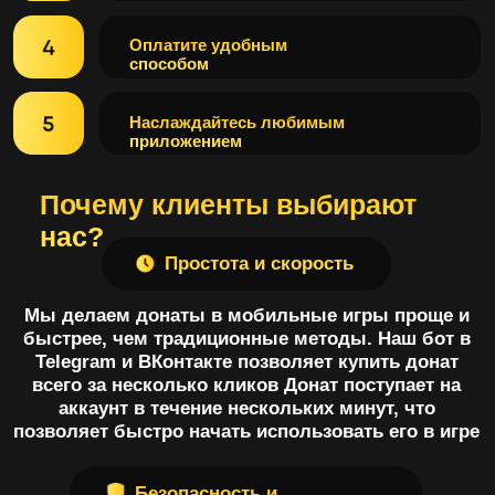
всего за несколько кликов Донат поступает на
аккаунт в течение нескольких минут, что
позволяет быстро начать использовать его в игре
Безопасность и
надежность
Мы гарантируем безопасность всех транзакций и
конфиденциальность данных пользователей. Мы
работаем с проверенными платежными
системами и используем современные
технологии защиты. Наши клиенты могут быть
уверены, что их деньги в безопасности, а донаты
будут зачислены на игровой аккаунт без
задержек
Доступность
Мы работаем с широким списком игр в Google
Play и App Store. Мы постоянно расширяем
список игр, чтобы наши клиенты могли донатить
в любые любимые игры
Проверенное качество
Мы работаем на рынке уже более полутора лет и