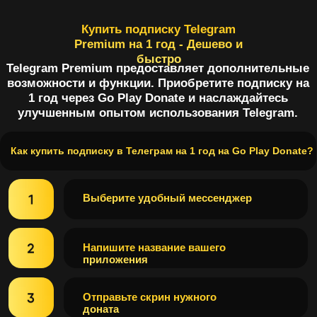
Выберите удобный мессенджер
Напишите название вашего
приложения
Отправьте скрин нужного
доната
Оплатите удобным
способом
Наслаждайтесь любимым
приложением
Почему клиенты выбирают
нас?
Простота и скорость
Мы делаем донаты в мобильные игры проще и
быстрее, чем традиционные методы. Наш бот в
Telegram и ВКонтакте позволяет купить донат