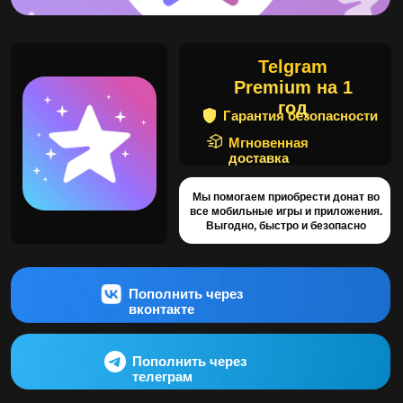
год
Гарантия безопасности
Мгновенная
доставка
Мы помогаем приобрести донат во
все мобильные игры и приложения.
Выгодно, быстро и безопасно
Пополнить через
вконтакте
Пополнить через
телеграм
Купить подписку Telegram
Premium на 1 год - Дешево и
быстро
Telegram Premium предоставляет дополнительные
возможности и функции. Приобретите подписку на
1 год через Go Play Donate и наслаждайтесь
улучшенным опытом использования Telegram.
Как купить подписку в Телеграм на 1 год на Go Play Donate?