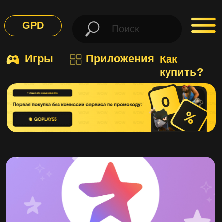
GPD
Игры
Приложения
Как
купить?
Telgram
Premium на 1