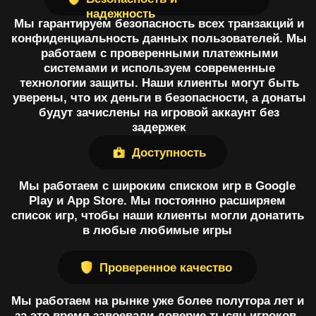
за это время завоевали доверие тысяч игроков.
Наши клиенты оставляют положительные
отзывы о нашем сервисе, что свидетельствует о
его высоком качестве. Говоря проще, клиенты
выбирают Go Play Donate, потому что мы делаем
донаты в мобильные игры проще, безопаснее и
доступнее
Купить донат в любой игре или приложении
Все права защищены.
Публичная оферта
По вопросам
сотрудничества:
@spbkrs
Политика Конфиденциальности
Go Play Donate