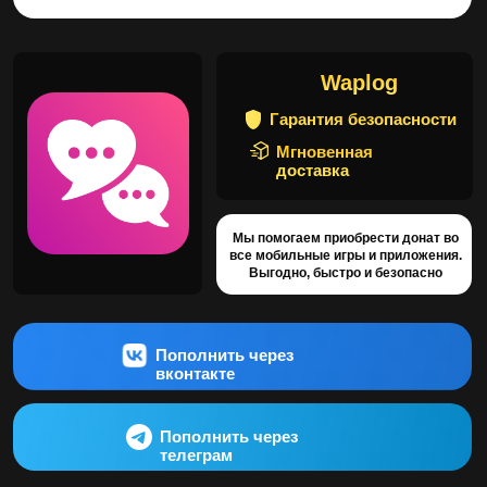
Гарантия безопасности
Мгновенная
доставка
Мы помогаем приобрести донат во
все мобильные игры и приложения.
Выгодно, быстро и безопасно
Пополнить через
вконтакте
Пополнить через
телеграм
Покупка в приложении Waplog
- Быстро и выгодно
Waplog — это приложение для знакомств и
общения. Пополнить баланс и оформить
подписку в Waplog можно через Go Play
Donate. Реальный способ доната в России
2024.
Как пополнить счет в Waplog на Go Play Donate?