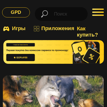
GPD
Игры
Приложения
Как
купить?
The Wolf